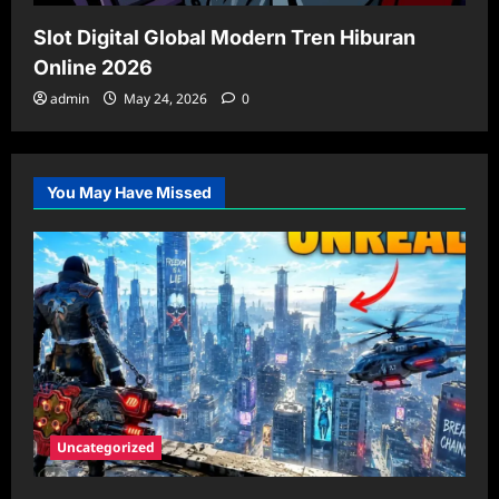
Slot Digital Global Modern Tren Hiburan
Online 2026
admin
May 24, 2026
0
You May Have Missed
Uncategorized