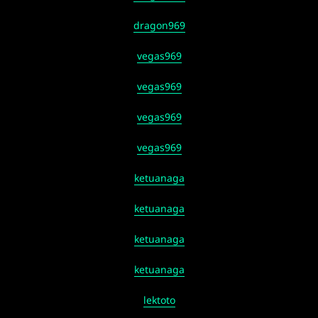
dragon969
vegas969
vegas969
vegas969
vegas969
ketuanaga
ketuanaga
ketuanaga
ketuanaga
lektoto