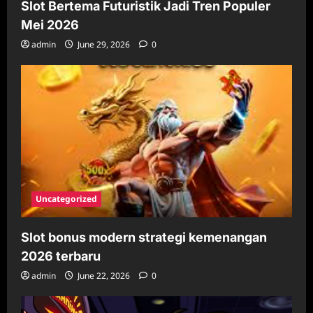
Slot Bertema Futuristik Jadi Tren Populer
Mei 2026
admin
June 29, 2026
0
Uncategorized
Slot bonus modern strategi kemenangan
2026 terbaru
admin
June 22, 2026
0