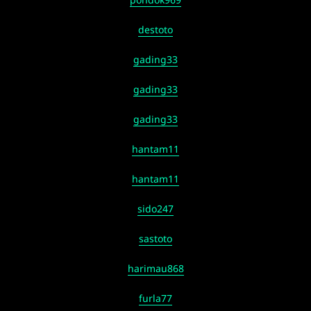
destoto
gading33
gading33
gading33
hantam11
hantam11
sido247
sastoto
harimau868
furla77