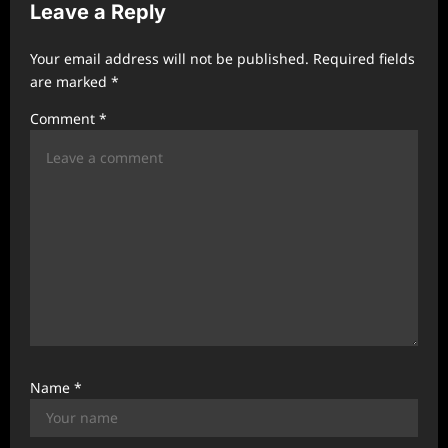
Leave a Reply
i
g
Your email address will not be published.
Required fields
a
are marked
*
t
Comment
*
i
o
n
Name
*