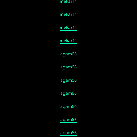
mekar11
mekar11
mekar11
mekar11
agam66
agam66
agam66
agam66
agam66
agam66
agam66