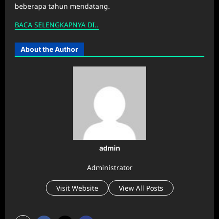
beberapa tahun mendatang.
BACA SELENGKAPNYA DI..
About the Author
admin
Administrator
Visit Website
View All Posts