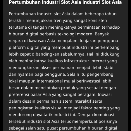
Pertumbuhan Industri Slot Asia Industri Slot Asia
Pertumbuhan industri slot Asia dalam beberapa tahun
terakhir menunjukkan tren yang sangat konsisten
terutama di tengah meningkatnya permintaan terhadap
hiburan digital berbasis teknologi modern. Banyak
negara di kawasan Asia mengalami lonjakan pengguna
platform digital yang membuat industri ini berkembang
lebih cepat dibandingkan sebelumnya. Hal ini didukung
oleh meningkatnya kualitas infrastruktur internet yang
memungkinkan akses permainan menjadi lebih stabil
dan nyaman bagi pengguna. Selain itu pengembang
lokal maupun internasional mulai berinvestasi lebih
besar dalam menciptakan produk yang sesuai dengan
preferensi pasar Asia yang sangat beragam. Inovasi
dalam desain permainan sistem interaktif serta
peningkatan kualitas visual menjadi faktor penting yang
mendorong daya tarik industri ini. Dengan kombinasi
tersebut industri slot Asia terus memperkuat posisinya
sebagai salah satu pusat pertumbuhan hiburan digital