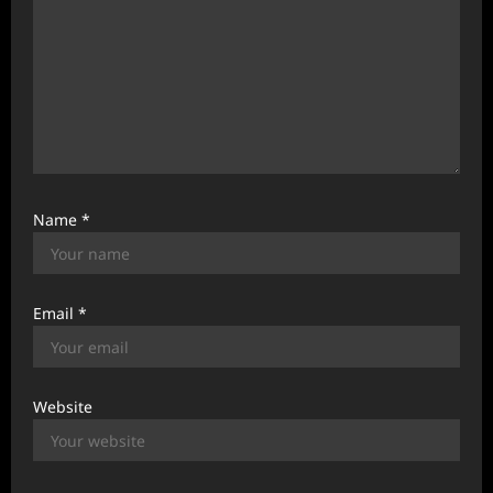
n
Name
*
Email
*
Website