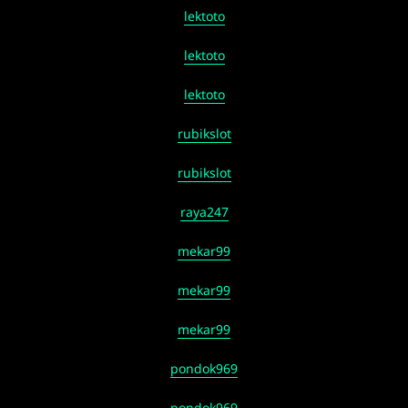
lektoto
lektoto
lektoto
rubikslot
rubikslot
raya247
mekar99
mekar99
mekar99
pondok969
pondok969