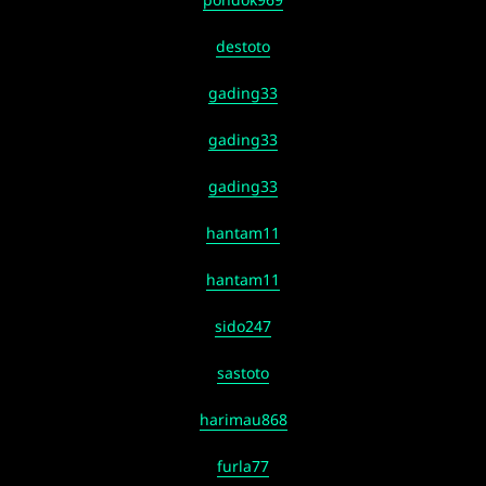
destoto
gading33
gading33
gading33
hantam11
hantam11
sido247
sastoto
harimau868
furla77