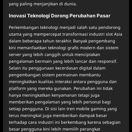
yang paling menjanjikan di dunia.
Inovasi Teknologi Dorong Perubahan Pasar
Perkembangan teknologi menjadi salah satu pendorong
utama yang mempercepat transformasi industri slot Asia
dalam beberapa tahun terakhir. Banyak pengembang
kini memanfaatkan teknologi grafis modern dan sistem
server yang lebih canggih untuk menciptakan
pengalaman bermain yang lebih lancar dan responsif.
Selain itu penggunaan kecerdasan digital dalam
pengembangan sistem permainan membantu
meningkatkan kualitas interaksi antara pengguna dan
platform yang mereka gunakan. Perubahan ini tidak
hanya meningkatkan kenyamanan tetapi juga
memberikan pengalaman yang lebih personal bagi
setiap pengguna. Di sisi lain tren mobile gaming yang
terus meningkat juga memberikan dampak besar
terhadap cara industri ini berkembang karena sebagian
besar pengguna kini lebih memilih perangkat