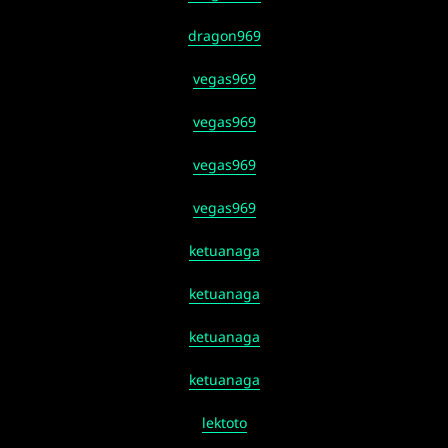
dragon969
vegas969
vegas969
vegas969
vegas969
ketuanaga
ketuanaga
ketuanaga
ketuanaga
lektoto