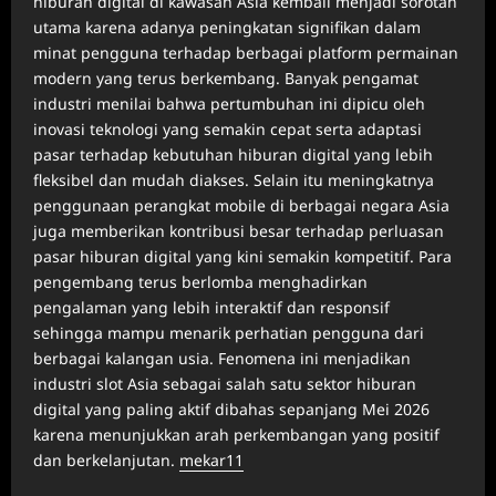
hiburan digital di kawasan Asia kembali menjadi sorotan
utama karena adanya peningkatan signifikan dalam
minat pengguna terhadap berbagai platform permainan
modern yang terus berkembang. Banyak pengamat
industri menilai bahwa pertumbuhan ini dipicu oleh
inovasi teknologi yang semakin cepat serta adaptasi
pasar terhadap kebutuhan hiburan digital yang lebih
fleksibel dan mudah diakses. Selain itu meningkatnya
penggunaan perangkat mobile di berbagai negara Asia
juga memberikan kontribusi besar terhadap perluasan
pasar hiburan digital yang kini semakin kompetitif. Para
pengembang terus berlomba menghadirkan
pengalaman yang lebih interaktif dan responsif
sehingga mampu menarik perhatian pengguna dari
berbagai kalangan usia. Fenomena ini menjadikan
industri slot Asia sebagai salah satu sektor hiburan
digital yang paling aktif dibahas sepanjang Mei 2026
karena menunjukkan arah perkembangan yang positif
dan berkelanjutan.
mekar11