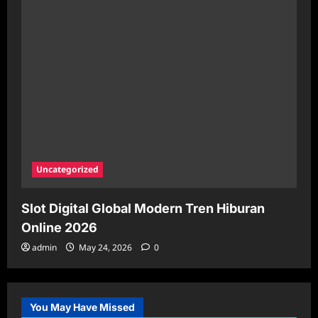
Uncategorized
Slot Digital Global Modern Tren Hiburan
Online 2026
admin
May 24, 2026
0
You May Have Missed