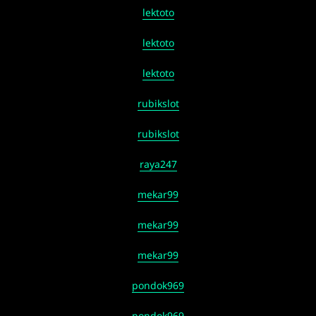
lektoto
lektoto
lektoto
rubikslot
rubikslot
raya247
mekar99
mekar99
mekar99
pondok969
pondok969