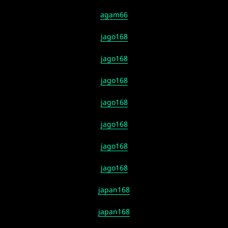
agam66
jago168
jago168
jago168
jago168
jago168
jago168
jago168
japan168
japan168