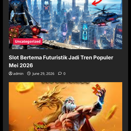
Uncategorized
Slot Bertema Futuristik Jadi Tren Populer
Mei 2026
admin
June 29, 2026
0