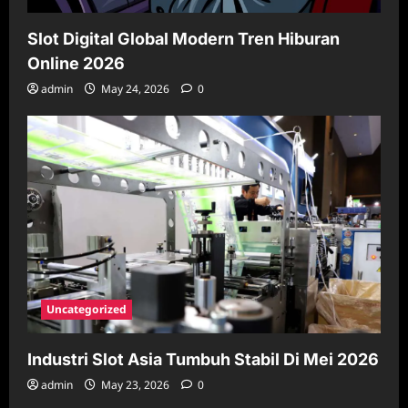
Slot Digital Global Modern Tren Hiburan
Online 2026
admin
May 24, 2026
0
Uncategorized
Industri Slot Asia Tumbuh Stabil Di Mei 2026
admin
May 23, 2026
0