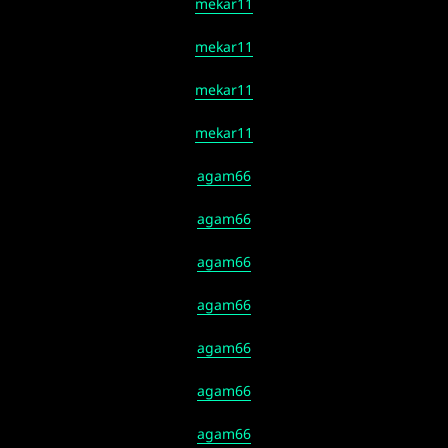
mekar11
mekar11
mekar11
mekar11
agam66
agam66
agam66
agam66
agam66
agam66
agam66