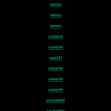
lektoto
lektoto
lektoto
rubikslot
rubikslot
raya247
mekar99
mekar99
mekar99
pondok969
pondok969