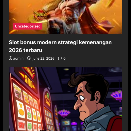
Uncategorized
Slot bonus modern strategi kemenangan
2026 terbaru
admin
June 22, 2026
0