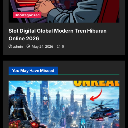
Uncategorized
Slot Digital Global Modern Tren Hiburan
Online 2026
admin
May 24, 2026
0
You May Have Missed