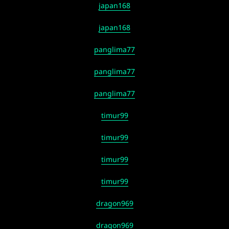
japan168
japan168
panglima77
panglima77
panglima77
timur99
timur99
timur99
timur99
dragon969
dragon969