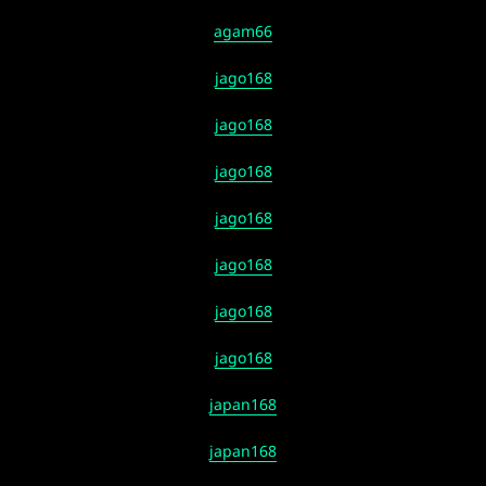
agam66
jago168
jago168
jago168
jago168
jago168
jago168
jago168
japan168
japan168