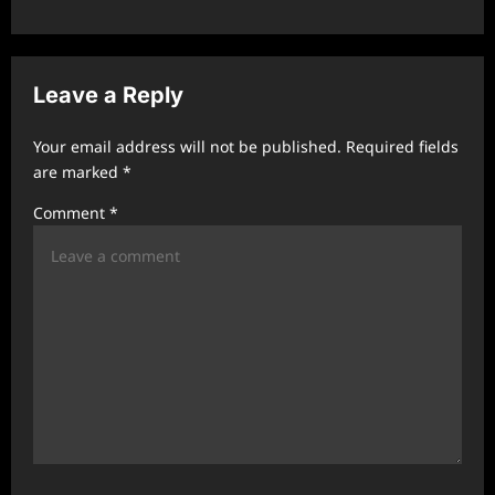
a
v
Leave a Reply
i
g
Your email address will not be published.
Required fields
a
are marked
*
t
Comment
*
i
o
n