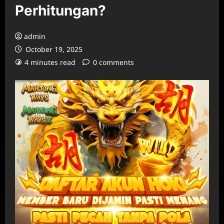
Perhitungan?
admin
October 19, 2025
4 minutes read
0 comments