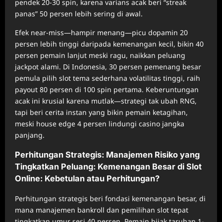
pendek 20-30 spin, karena varians acak beri “streak
panas” 50 persen lebih sering di awal.
Efek near-miss—hampir menang—picu dopamin 20
persen lebih tinggi daripada kemenangan kecil, bikin 40
persen pemain lanjut meski ragu, naikkan peluang
jackpot alami. Di Indonesia, 30 persen pemenang besar
pemula pilih slot tema sederhana volatilitas tinggi, raih
payout 80 persen di 100 spin pertama. Keberuntungan
acak ini krusial karena mutlak—strategi tak ubah RNG,
tapi beri cerita instan yang bikin pemain ketagihan,
meski house edge 4 persen lindungi casino jangka
panjang.
Perhitungan Strategis: Manajemen Risiko yang
Tingkatkan Peluang: Kemenangan Besar di Slot
Online: Kebetulan atau Perhitungan?
Perhitungan strategis beri fondasi kemenangan besar, di
mana manajemen bankroll dan pemilihan slot tepat
tingkatkan umur sesi 40 persen. Pemain bijak taruhan 1-