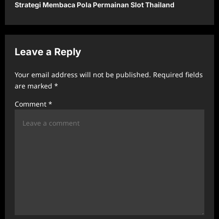
t
Strategi Membaca Pola Permainan Slot Thailand
n
a
v
Leave a Reply
i
Your email address will not be published.
Required fields
g
are marked
*
a
Comment
*
t
i
o
n