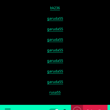
bk236
garuda55
garuda55
garuda55
garuda55
garuda55
garuda55
garuda55
rusa55