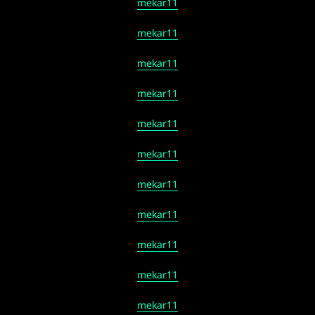
mekar11
mekar11
mekar11
mekar11
mekar11
mekar11
mekar11
mekar11
mekar11
mekar11
mekar11