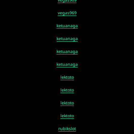
vegas969
ketuanaga
ketuanaga
ketuanaga
ketuanaga
lektoto
lektoto
lektoto
lektoto
rubikslot