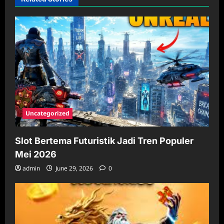
Uncategorized
Slot Bertema Futuristik Jadi Tren Populer
Mei 2026
admin
June 29, 2026
0