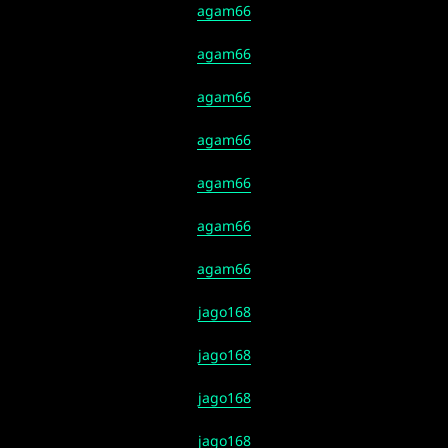
agam66
agam66
agam66
agam66
agam66
agam66
agam66
jago168
jago168
jago168
jago168