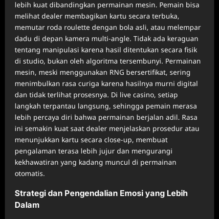
lebih kuat dibandingkan permainan mesin. Pemain bisa
melihat dealer membagikan kartu secara terbuka,
memutar roda roulette dengan bola asli, atau melempar
dadu di depan kamera multi-angle. Tidak ada keraguan
tentang manipulasi karena hasil ditentukan secara fisik
di studio, bukan oleh algoritma tersembunyi. Permainan
mesin, meski menggunakan RNG bersertifikat, sering
menimbulkan rasa curiga karena hasilnya murni digital
dan tidak terlihat prosesnya. Di live casino, setiap
langkah terpantau langsung, sehingga pemain merasa
lebih percaya diri bahwa permainan berjalan adil. Rasa
ini semakin kuat saat dealer menjelaskan prosedur atau
menunjukkan kartu secara close-up, membuat
pengalaman terasa lebih jujur dan mengurangi
kekhawatiran yang kadang muncul di permainan
otomatis.
Strategi dan Pengendalian Emosi yang Lebih
Dalam