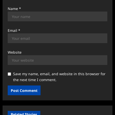
Name
*
Email
*
Website
Save my name, email, and website in this browser for
the next time I comment.
Related Stories