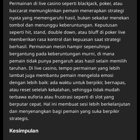
Permainan di live casino seperti blackjack, poker, atau
baccarat memungkinkan pemain menerapkan strategi
nyata yang memengaruhi hasil, bukan sekadar menekan
tombol dan menunggu keberuntungan. Keputusan
seperti hit, stand, double down, atau bluff di poker live
memberikan rasa kontrol dan kepuasan saat strategi
berhasil. Permainan mesin hampir sepenuhnya
bergantung pada keberuntungan murni, di mana
pemain tidak punya pengaruh atas hasil selain memilih
taruhan. Di live casino, tempo permainan yang lebih
lambat juga membantu pemain mengelola emosi
dengan lebih baik: ada waktu untuk berpikir, bernapas,
atau reset setelah kekalahan, sehingga tidak mudah
terbawa euforia atau frustrasi seperti di slot yang
berputar cepat. Hal ini membuat sesi lebih berkelanjutan
dan menyenangkan bagi pemain yang suka berpikir
strategis.
Kesimpulan