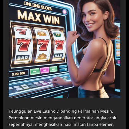
Keunggulan Live Casino Dibanding Permainan Mesin.
Permainan mesin mengandalkan generator angka acak
sepenuhnya, menghasilkan hasil instan tanpa elemen