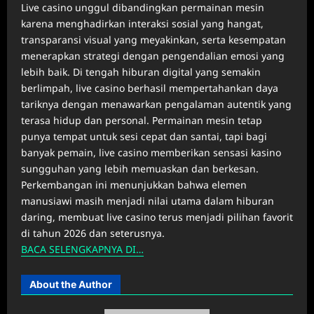
Live casino unggul dibandingkan permainan mesin
karena menghadirkan interaksi sosial yang hangat,
transparansi visual yang meyakinkan, serta kesempatan
menerapkan strategi dengan pengendalian emosi yang
lebih baik. Di tengah hiburan digital yang semakin
berlimpah, live casino berhasil mempertahankan daya
tariknya dengan menawarkan pengalaman autentik yang
terasa hidup dan personal. Permainan mesin tetap
punya tempat untuk sesi cepat dan santai, tapi bagi
banyak pemain, live casino memberikan sensasi kasino
sungguhan yang lebih memuaskan dan berkesan.
Perkembangan ini menunjukkan bahwa elemen
manusiawi masih menjadi nilai utama dalam hiburan
daring, membuat live casino terus menjadi pilihan favorit
di tahun 2026 dan seterusnya.
BACA SELENGKAPNYA DI…
About the Author