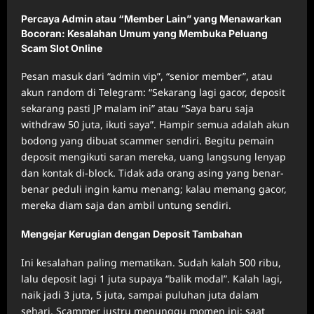
Percaya Admin atau “Member Lain” yang Menawarkan
Bocoran: Kesalahan Umum yang Membuka Peluang
Scam Slot Online
Pesan masuk dari “admin vip”, “senior member”, atau
akun random di Telegram: “Sekarang lagi gacor, deposit
sekarang pasti JP malam ini” atau “Saya baru saja
withdraw 50 juta, ikuti saya”. Hampir semua adalah akun
bodong yang dibuat scammer sendiri. Begitu pemain
deposit mengikuti saran mereka, uang langsung lenyap
dan kontak di-block. Tidak ada orang asing yang benar-
benar peduli ingin kamu menang; kalau memang gacor,
mereka diam saja dan ambil untung sendiri.
Mengejar Kerugian dengan Deposit Tambahan
Ini kesalahan paling mematikan. Sudah kalah 500 ribu,
lalu deposit lagi 1 juta supaya “balik modal”. Kalah lagi,
naik jadi 3 juta, 5 juta, sampai puluhan juta dalam
sehari. Scammer justru menunggu momen ini: saat