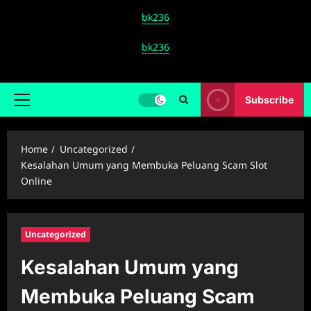
bk236
bk236
Subscribe
Primary
Menu
Home
Uncategorized
Kesalahan Umum yang Membuka Peluang Scam Slot
Online
Uncategorized
Kesalahan Umum yang
Membuka Peluang Scam