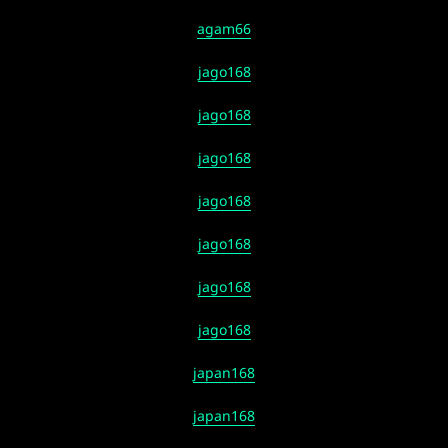
agam66
jago168
jago168
jago168
jago168
jago168
jago168
jago168
japan168
japan168