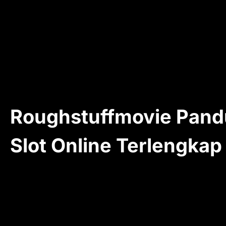
Roughstuffmovie Pan
Slot Online Terlengkap