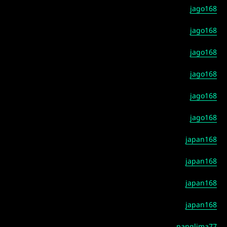
jago168
jago168
jago168
jago168
jago168
jago168
japan168
japan168
japan168
japan168
panglima77