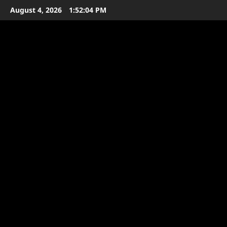
Skip
August 4, 2026
1:52:05 PM
to
content